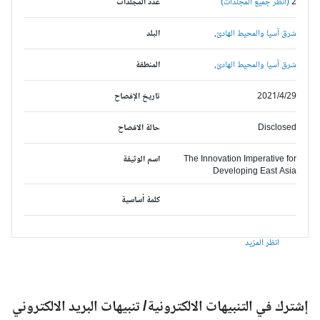
2
(انظر جميع المجلدات)
عدد المجلدات
شرق آسيا والمحيط الهادئ,
البلد
شرق آسيا والمحيط الهادئ,
المنطقة
2021/4/29
تاريخ الإفصاح
Disclosed
حالة الافصاح
The Innovation Imperative for
اسم الوثيقة
Developing East Asia
كلمة أساسية
انظر المزيد
شترك في التنبيهات الالكترونية/ تنبيهات البريد الالكتروني