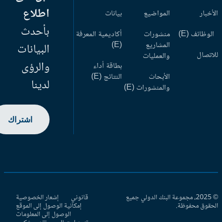
اطلاع
أخبار
المواضيع
بيانات
بأحدث
وظائف (E)
منشورات
أكاديمية المعرفة
المشاريع
(E)
البيانات
اتصال
والعمليات
والرؤى
بطاقة أداء
الأبحاث
النتائج (E)
لدينا
والمنشورات (E)
اشتراك
© 2025، مجموعة البنك الدولي جميع
قانوني
إشعار الخصوصية
حقوق محفوظة.
إمكانية الوصول إلى الموقع
الوصول إلى المعلومات