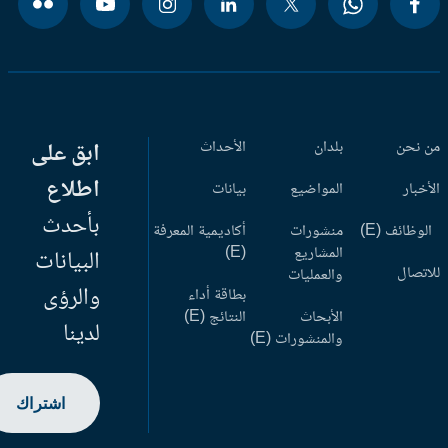
 نحن
بلدان
الأحداث
ابق على
اطلاع
أخبار
المواضيع
بيانات
بأحدث
وظائف (E)
منشورات
أكاديمية المعرفة
المشاريع
(E)
البيانات
اتصال
والعمليات
والرؤى
بطاقة أداء
الأبحاث
النتائج (E)
لدينا
والمنشورات (E)
اشتراك