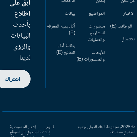
 نحن
بلدان
الأحداث
ابق على
اطلاع
أخبار
المواضيع
بيانات
بأحدث
وظائف (E)
منشورات
أكاديمية المعرفة
المشاريع
(E)
البيانات
اتصال
والعمليات
والرؤى
بطاقة أداء
الأبحاث
النتائج (E)
لدينا
والمنشورات (E)
اشتراك
© 2025، مجموعة البنك الدولي جميع
قانوني
إشعار الخصوصية
حقوق محفوظة.
إمكانية الوصول إلى الموقع