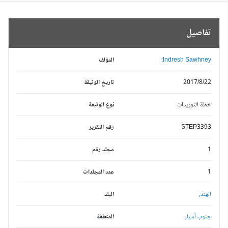
تفاصيل
Indresh Sawhney;
المؤلف
2017/8/22
تاريخ الوثيقة
خطة التوريدات
نوع الوثيقة
STEP3393
رقم التقرير
1
مجلد رقم
1
عدد المجلدات
الهند,
البلد
جنوب آسيا,
المنطقة