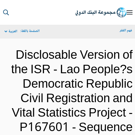
S
Ma
م الفقر
الصفحة باللغة:
العربية
Navigat
Disclosable Version o
the ISR - Lao People?
Democratic Republi
Civil Registration an
Vital Statistics Project 
P167601 - Sequenc