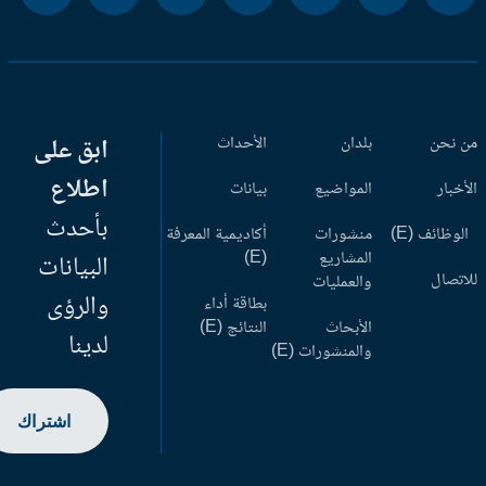
 نحن
بلدان
الأحداث
ابق على
اطلاع
أخبار
المواضيع
بيانات
بأحدث
وظائف (E)
منشورات
أكاديمية المعرفة
المشاريع
(E)
البيانات
اتصال
والعمليات
والرؤى
بطاقة أداء
الأبحاث
النتائج (E)
لدينا
والمنشورات (E)
اشتراك