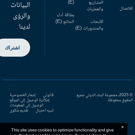
المشاريع
(E)
البيانات
اتصال
والعمليات
والرؤى
بطاقة أداء
الأبحاث
النتائج (E)
لدينا
والمنشورات (E)
اشتراك
© 2025، مجموعة البنك الدولي جميع
قانوني
إشعار الخصوصية
حقوق محفوظة.
إمكانية الوصول إلى الموقع
الوصول إلى المعلومات
تنبيه احتيال
تقديم شكوى
×
This site uses cookies to optimize functionality and give