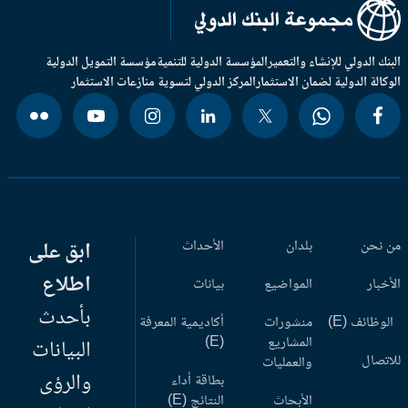
بنك الدولي للإنشاء والتعمير
المؤسسة الدولية للتنمية
مؤسسة التمويل الدولية
وكالة الدولية لضمان الاستثمار
المركز الدولي لتسوية منازعات الاستثمار
 نحن
بلدان
الأحداث
ابق على
اطلاع
أخبار
المواضيع
بيانات
بأحدث
وظائف (E)
منشورات
أكاديمية المعرفة
المشاريع
(E)
البيانات
اتصال
والعمليات
والرؤى
بطاقة أداء
الأبحاث
النتائج (E)