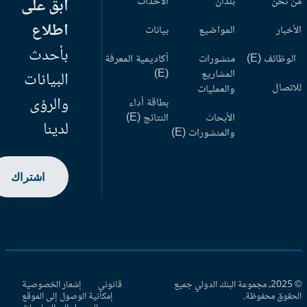
 نحن
بلدان
الأحداث
ابق على
اطلاع
أخبار
المواضيع
بيانات
بأحدث
وظائف (E)
منشورات
أكاديمية المعرفة
المشاريع
(E)
البيانات
اتصال
والعمليات
والرؤى
بطاقة أداء
الأبحاث
النتائج (E)
لدينا
والمنشورات (E)
اشتراك
© 2025، مجموعة البنك الدولي جميع
قانوني
إشعار الخصوصية
حقوق محفوظة.
إمكانية الوصول إلى الموقع