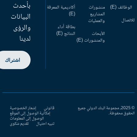
بأحدث
وظائف (E)
منشورات
أكاديمية المعرفة
المشاريع
(E)
البيانات
اتصال
والعمليات
والرؤى
بطاقة أداء
الأبحاث
النتائج (E)
لدينا
والمنشورات (E)
اشتراك
© 2025، مجموعة البنك الدولي جميع
قانوني
إشعار الخصوصية
حقوق محفوظة.
إمكانية الوصول إلى الموقع
الوصول إلى المعلومات
تنبيه احتيال
تقديم شكوى