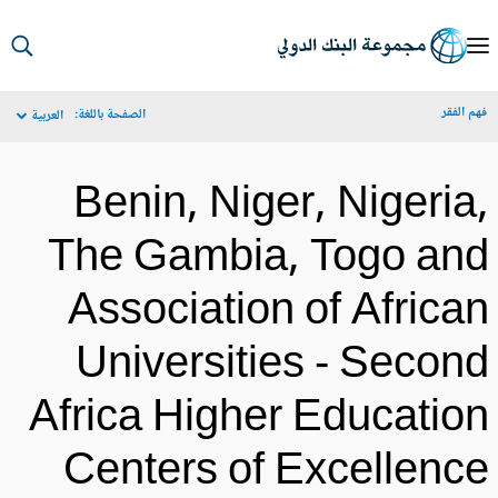
S
Ma
م الفقر
الصفحة باللغة:
العربية
Navigat
Benin, Niger, Nigeria
The Gambia, Togo an
Association of Africa
Universities - Secon
Africa Higher Educatio
Centers of Excellenc