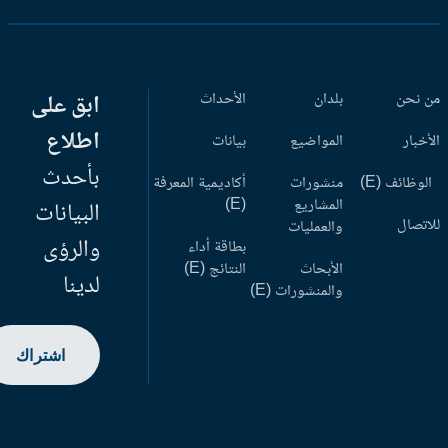
 نحن
بلدان
الأحداث
ابق على
اطلاع
أخبار
المواضيع
بيانات
بأحدث
وظائف (E)
منشورات
أكاديمية المعرفة
المشاريع
(E)
البيانات
اتصال
والعمليات
والرؤى
بطاقة أداء
الأبحاث
النتائج (E)
لدينا
والمنشورات (E)
اشتراك