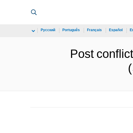
Русский
Português
Français
Español
E
Post conflic