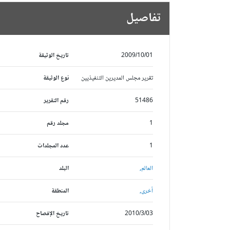
تفاصيل
2009/10/01
تاريخ الوثيقة
تقرير مجلس المديرين التنفيذيين
نوع الوثيقة
51486
رقم التقرير
1
مجلد رقم
1
عدد المجلدات
العالم,
البلد
أخرى,
المنطقة
2010/3/03
تاريخ الإفصاح