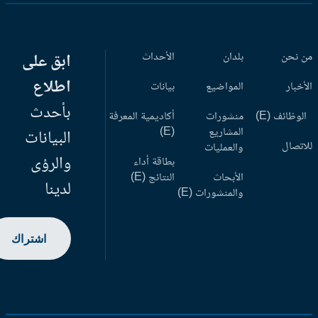
 نحن
بلدان
الأحداث
ابق على
اطلاع
أخبار
المواضيع
بيانات
بأحدث
وظائف (E)
منشورات
أكاديمية المعرفة
المشاريع
(E)
البيانات
اتصال
والعمليات
والرؤى
بطاقة أداء
الأبحاث
النتائج (E)
لدينا
والمنشورات (E)
اشتراك