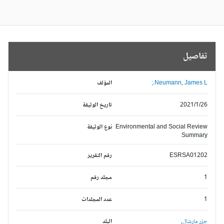
تفاصيل
Neumann, James L.;
المؤلف
2021/1/26
تاريخ الوثيقة
Environmental and Social Review
نوع الوثيقة
Summary
ESRSA01202
رقم التقرير
1
مجلد رقم
1
عدد المجلدات
جزر مارشال,
البلد