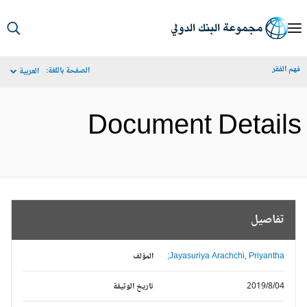
S
Ma
م الفقر
الصفحة باللغة:
العربية
Navigat
Document Detail
تفاصيل
Jayasuriya Arachchi, Priyantha;
المؤلف
2019/8/04
تاريخ الوثيقة