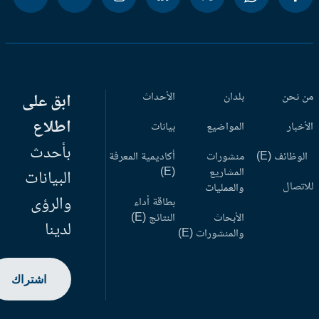
 نحن
بلدان
الأحداث
ابق على
اطلاع
أخبار
المواضيع
بيانات
بأحدث
وظائف (E)
منشورات
أكاديمية المعرفة
المشاريع
(E)
البيانات
اتصال
والعمليات
والرؤى
بطاقة أداء
الأبحاث
النتائج (E)
لدينا
والمنشورات (E)
اشتراك