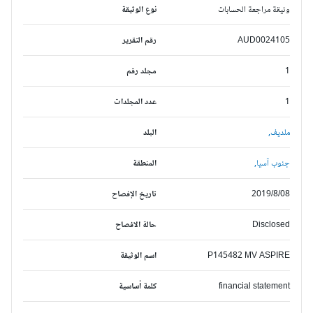
وثيقة مراجعة الحسابات
نوع الوثيقة
AUD0024105
رقم التقرير
1
مجلد رقم
1
عدد المجلدات
ملديف,
البلد
جنوب آسيا,
المنطقة
2019/8/08
تاريخ الإفصاح
Disclosed
حالة الافصاح
P145482 MV ASPIRE
اسم الوثيقة
financial statement
كلمة أساسية