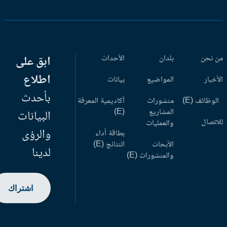
 نحن
بلدان
الأحداث
ابق على
اطلاع
أخبار
المواضيع
بيانات
بأحدث
وظائف (E)
منشورات
أكاديمية المعرفة
المشاريع
(E)
البيانات
اتصال
والعمليات
والرؤى
بطاقة أداء
الأبحاث
النتائج (E)
لدينا
والمنشورات (E)
اشتراك