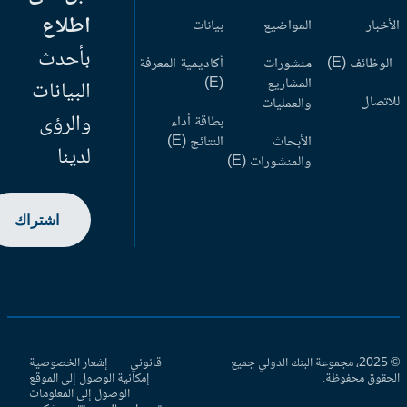
اطلاع
أخبار
المواضيع
بيانات
بأحدث
وظائف (E)
منشورات
أكاديمية المعرفة
المشاريع
(E)
البيانات
اتصال
والعمليات
والرؤى
بطاقة أداء
الأبحاث
النتائج (E)
لدينا
والمنشورات (E)
اشتراك
© 2025، مجموعة البنك الدولي جميع
قانوني
إشعار الخصوصية
حقوق محفوظة.
إمكانية الوصول إلى الموقع
الوصول إلى المعلومات