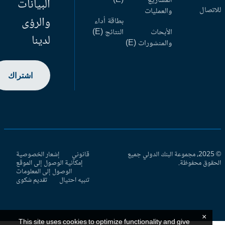
المشاريع
(E)
البيانات
اتصال
والعمليات
والرؤى
بطاقة أداء
الأبحاث
النتائج (E)
لدينا
والمنشورات (E)
اشتراك
© 2025، مجموعة البنك الدولي جميع
قانوني
إشعار الخصوصية
حقوق محفوظة.
إمكانية الوصول إلى الموقع
الوصول إلى المعلومات
تنبيه احتيال
تقديم شكوى
×
This site uses cookies to optimize functionality and give