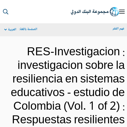
S
Ma
م الفقر
الصفحة باللغة:
العربية
Navigat
RES-Investigacion 
investigacion sobre l
resiliencia en sistema
educativos - estudio d
Colombia (Vol. 1 of 2) 
Respuestas resiliente