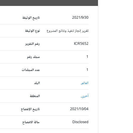
2021/9/30
تاريخ الوثيقة
تقرير إنجاز تنفيذ ونتائج المشروع
نوع الوثيقة
ICR5652
رقم التقرير
1
مجلد رقم
1
عدد المجلدات
العالم,
البلد
أخرى,
المنطقة
2021/10/04
تاريخ الإفصاح
Disclosed
حالة الافصاح