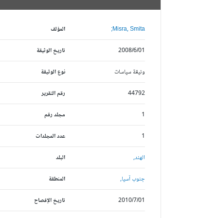
Misra, Smita;
المؤلف
2008/6/01
تاريخ الوثيقة
وثيقة سياسات
نوع الوثيقة
44792
رقم التقرير
1
مجلد رقم
1
عدد المجلدات
الهند,
البلد
جنوب آسيا,
المنطقة
2010/7/01
تاريخ الإفصاح