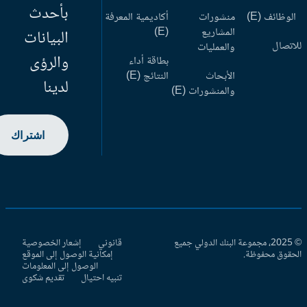
بأحدث
وظائف (E)
منشورات
أكاديمية المعرفة
المشاريع
(E)
البيانات
اتصال
والعمليات
والرؤى
بطاقة أداء
الأبحاث
النتائج (E)
لدينا
والمنشورات (E)
اشتراك
© 2025، مجموعة البنك الدولي جميع
قانوني
إشعار الخصوصية
حقوق محفوظة.
إمكانية الوصول إلى الموقع
الوصول إلى المعلومات
تنبيه احتيال
تقديم شكوى