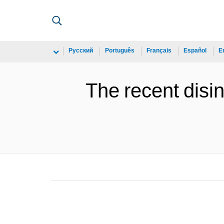
Русский
Português
Français
Español
E
The recent disinf