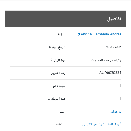
تفاصيل
Lencina, Fernando Andres;
المؤلف
2020/7/06
تاريخ الوثيقة
وثيقة مراجعة الحسابات
نوع الوثيقة
AUD0030334
رقم التقرير
1
مجلد رقم
1
عدد المجلدات
باراغواي,
البلد
أمريكا اللاتينية والبحر الكاريبي,
المنطقة