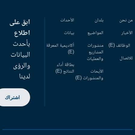
 نحن
بلدان
الأحداث
ابق على
اطلاع
أخبار
المواضيع
بيانات
بأحدث
وظائف (E)
منشورات
أكاديمية المعرفة
المشاريع
(E)
البيانات
اتصال
والعمليات
والرؤى
بطاقة أداء
الأبحاث
النتائج (E)
لدينا
والمنشورات (E)
اشتراك