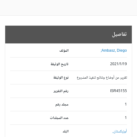
تفاصيل
Ambasz, Diego;
المؤلف
2021/1/19
تاريخ الوثيقة
تقرير عن أوضاع ونتائج تنفيذ المشروع
نوع الوثيقة
ISR45155
رقم التقرير
1
مجلد رقم
1
عدد المجلدات
أوزبكستان,
البلد