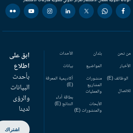
وكالة الدولية لضمان الاستثمار
المركز الدولي لتسوية منازعات الاستثمار
 نحن
بلدان
الأحداث
ابق على
اطلاع
أخبار
المواضيع
بيانات
بأحدث
وظائف (E)
منشورات
أكاديمية المعرفة
المشاريع
(E)
البيانات
اتصال
والعمليات
والرؤى
بطاقة أداء
الأبحاث
النتائج (E)
لدينا
والمنشورات (E)
اشتراك