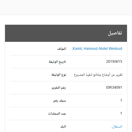
تفاصيل
Kamil, Hamoud Abdel Wedoud;
المؤلف
2019/4/15
تاريخ الوثيقة
تقرير عن أوضاع ونتائج تنفيذ المشروع
نوع الوثيقة
ISR34091
رقم التقرير
1
مجلد رقم
1
عدد المجلدات
السنغال,
البلد