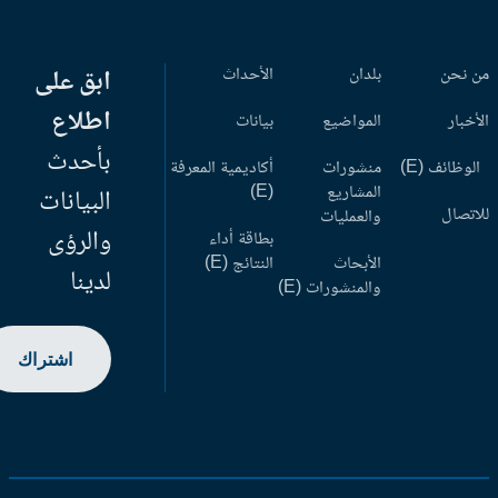
 نحن
بلدان
الأحداث
ابق على
اطلاع
أخبار
المواضيع
بيانات
بأحدث
وظائف (E)
منشورات
أكاديمية المعرفة
المشاريع
(E)
البيانات
اتصال
والعمليات
والرؤى
بطاقة أداء
الأبحاث
النتائج (E)
لدينا
والمنشورات (E)
اشتراك