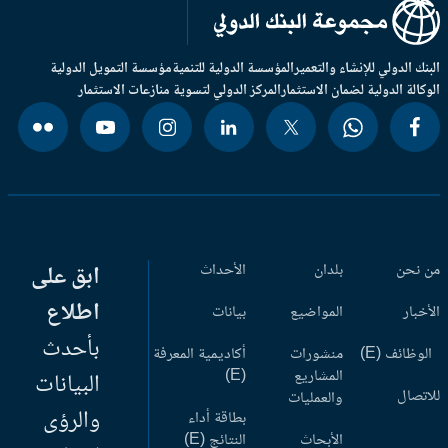
بنك الدولي للإنشاء والتعمير
المؤسسة الدولية للتنمية
مؤسسة التمويل الدولية
وكالة الدولية لضمان الاستثمار
المركز الدولي لتسوية منازعات الاستثمار
 نحن
بلدان
الأحداث
ابق على
اطلاع
أخبار
المواضيع
بيانات
بأحدث
وظائف (E)
منشورات
أكاديمية المعرفة
المشاريع
(E)
البيانات
اتصال
والعمليات
والرؤى
بطاقة أداء
الأبحاث
النتائج (E)