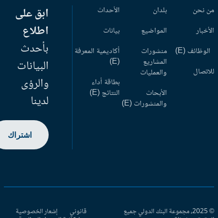
 نحن
بلدان
الأحداث
ابق على
اطلاع
أخبار
المواضيع
بيانات
بأحدث
وظائف (E)
منشورات
أكاديمية المعرفة
المشاريع
(E)
البيانات
اتصال
والعمليات
والرؤى
بطاقة أداء
الأبحاث
النتائج (E)
لدينا
والمنشورات (E)
اشتراك
© 2025، مجموعة البنك الدولي جميع
قانوني
إشعار الخصوصية