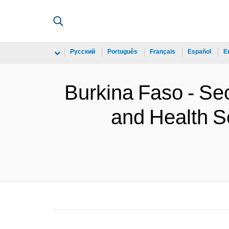
Русский
Português
Français
Español
E
Burkina Faso - Se
and Health S