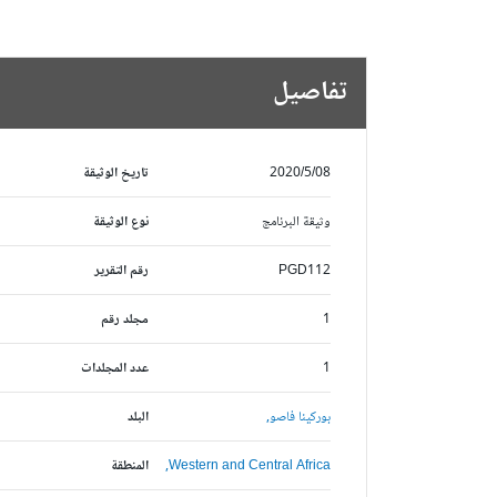
تفاصيل
2020/5/08
تاريخ الوثيقة
وثيقة البرنامج
نوع الوثيقة
PGD112
رقم التقرير
1
مجلد رقم
1
عدد المجلدات
بوركينا فاصو,
البلد
Western and Central Africa,
المنطقة