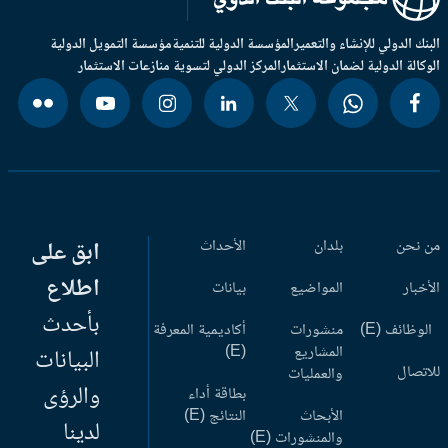
بنك الدولي للإنشاء والتعمير
المؤسسة الدولية للتنمية
مؤسسة التمويل الدولية
وكالة الدولية لضمان الاستثمار
المركز الدولي لتسوية منازعات الاستثمار
 نحن
بلدان
الأحداث
ابق على
اطلاع
أخبار
المواضيع
بيانات
بأحدث
وظائف (E)
منشورات
أكاديمية المعرفة
المشاريع
(E)
البيانات
اتصال
والعمليات
والرؤى
بطاقة أداء
الأبحاث
النتائج (E)
لدينا
والمنشورات (E)