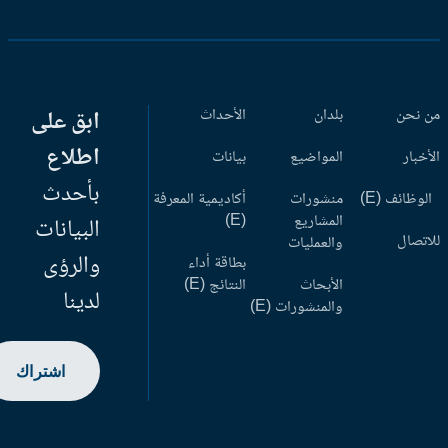
 نحن
بلدان
الأحداث
ابق على
اطلاع
أخبار
المواضيع
بيانات
بأحدث
وظائف (E)
منشورات
أكاديمية المعرفة
المشاريع
(E)
البيانات
اتصال
والعمليات
والرؤى
بطاقة أداء
الأبحاث
النتائج (E)
لدينا
والمنشورات (E)
اشتراك