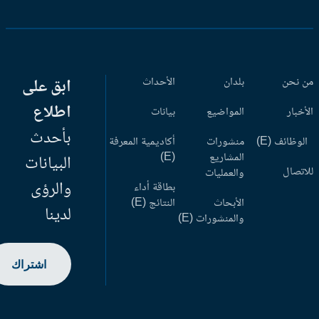
 نحن
بلدان
الأحداث
ابق على
اطلاع
أخبار
المواضيع
بيانات
بأحدث
وظائف (E)
منشورات
أكاديمية المعرفة
المشاريع
(E)
البيانات
اتصال
والعمليات
والرؤى
بطاقة أداء
الأبحاث
النتائج (E)
لدينا
والمنشورات (E)
اشتراك