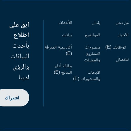
 نحن
بلدان
الأحداث
ابق على
اطلاع
أخبار
المواضيع
بيانات
بأحدث
وظائف (E)
منشورات
أكاديمية المعرفة
المشاريع
(E)
البيانات
اتصال
والعمليات
والرؤى
بطاقة أداء
الأبحاث
النتائج (E)
لدينا
والمنشورات (E)
اشتراك