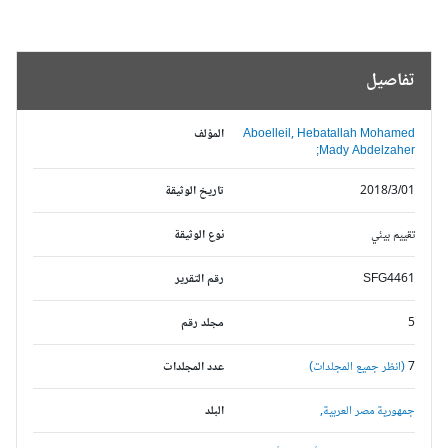
تفاصيل
Aboelleil, Hebatallah Mohamed
المؤلف
Mady Abdelzaher;
2018/3/01
تاريخ الوثيقة
تقييم بيئي
نوع الوثيقة
SFG4461
رقم التقرير
5
مجلد رقم
7
(انظر جميع المجلدات)
عدد المجلدات
جمهورية مصر العربية,
البلد