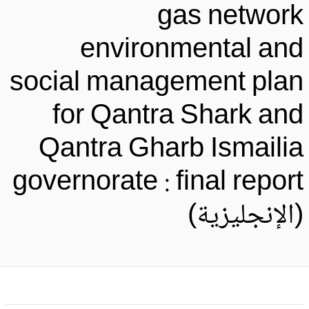
gas networ
environmental an
social management pla
for Qantra Shark an
Qantra Gharb Ismaili
governorate : final repor
الإنجليزية)