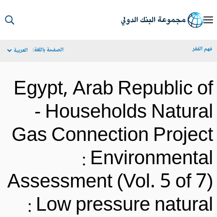
S
Ma
م الفقر
الصفحة باللغة:
العربية
Navigat
Egypt, Arab Republic o
- Households Natura
Gas Connection Projec
: Environmenta
Assessment (Vol. 5 of 7
: Low pressure natura