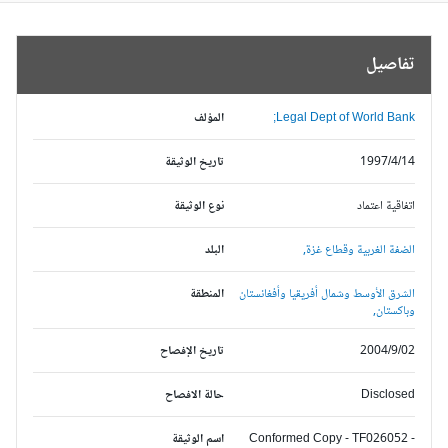
تفاصيل
Legal Dept of World Bank;
المؤلف
1997/4/14
تاريخ الوثيقة
اتفاقية اعتماد
نوع الوثيقة
الضفة الغربية وقطاع غزة,
البلد
الشرق الأوسط وشمال أفريقيا وأفغانستان
المنطقة
وباكستان,
2004/9/02
تاريخ الإفصاح
Disclosed
حالة الافصاح
Conformed Copy - TF026052 -
اسم الوثيقة