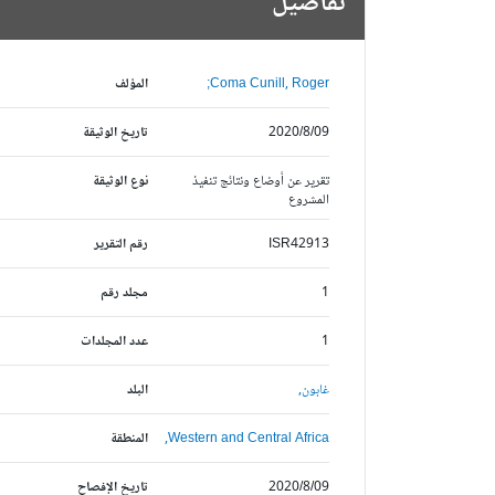
تفاصيل
Coma Cunill, Roger;
المؤلف
2020/8/09
تاريخ الوثيقة
تقرير عن أوضاع ونتائج تنفيذ
نوع الوثيقة
المشروع
ISR42913
رقم التقرير
1
مجلد رقم
1
عدد المجلدات
غابون,
البلد
Western and Central Africa,
المنطقة
2020/8/09
تاريخ الإفصاح