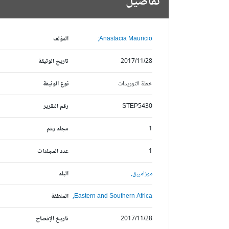
تفاصيل
Anastacia Mauricio;
المؤلف
2017/11/28
تاريخ الوثيقة
خطة التوريدات
نوع الوثيقة
STEP5430
رقم التقرير
1
مجلد رقم
1
عدد المجلدات
موزامبيق,
البلد
Eastern and Southern Africa,
المنطقة
2017/11/28
تاريخ الإفصاح