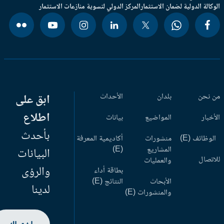
وكالة الدولية لضمان الاستثمار
المركز الدولي لتسوية منازعات الاستثمار
 نحن
بلدان
الأحداث
ابق على
اطلاع
أخبار
المواضيع
بيانات
بأحدث
وظائف (E)
منشورات
أكاديمية المعرفة
المشاريع
(E)
البيانات
اتصال
والعمليات
والرؤى
بطاقة أداء
الأبحاث
النتائج (E)
لدينا
والمنشورات (E)