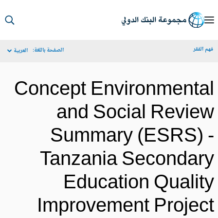
S
Ma
م الفقر
الصفحة باللغة:
العربية
Navigat
Concept Environmenta
and Social Revie
Summary (ESRS) 
Tanzania Secondar
Education Qualit
Improvement Projec