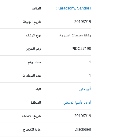
Karacsony, Sandor I.;
المؤلف
2019/7/19
تاريخ الوثيقة
وثيقة معلومات المشروع
نوع الوثيقة
PIDC27190
رقم التقرير
1
مجلد رقم
1
عدد المجلدات
أذربيجان,
البلد
أوروبا وآسيا الوسطى,
المنطقة
2019/7/19
تاريخ الإفصاح
Disclosed
حالة الافصاح