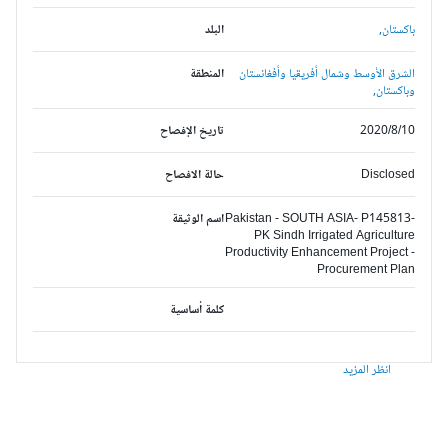
باكستان,
البلد
الشرق الأوسط وشمال أفريقيا وأفغانستان
المنطقة
وباكستان,
2020/8/10
تاريخ الإفصاح
Disclosed
حالة الافصاح
Pakistan - SOUTH ASIA- P145813-
اسم الوثيقة
PK Sindh Irrigated Agriculture
Productivity Enhancement Project -
Procurement Plan
كلمة أساسية
انظر المزيد