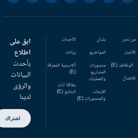
 نحن
بلدان
الأحداث
ابق على
اطلاع
أخبار
المواضيع
بيانات
بأحدث
وظائف (E)
منشورات
أكاديمية المعرفة
المشاريع
(E)
البيانات
اتصال
والعمليات
والرؤى
بطاقة أداء
الأبحاث
النتائج (E)
لدينا
والمنشورات (E)
اشتراك