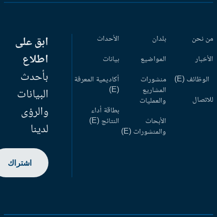
 نحن
بلدان
الأحداث
ابق على
اطلاع
أخبار
المواضيع
بيانات
بأحدث
وظائف (E)
منشورات
أكاديمية المعرفة
المشاريع
(E)
البيانات
اتصال
والعمليات
والرؤى
بطاقة أداء
الأبحاث
النتائج (E)
لدينا
والمنشورات (E)
اشتراك