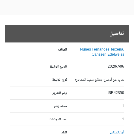
تفاصيل
Nunes Fernandes Teixeira,
المؤلف
Janssen Edelweiss;
2020/7/06
تاريخ الوثيقة
تقرير عن أوضاع ونتائج تنفيذ المشروع
نوع الوثيقة
ISR42350
رقم التقرير
1
مجلد رقم
1
عدد المجلدات
أوزبكستان,
البلد