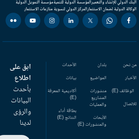
بنك الدولي للإنشاء والتعمير
المؤسسة الدولية للتنمية
مؤسسة التمويل الدولية
وكالة الدولية لضمان الاستثمار
المركز الدولي لتسوية منازعات الاستثمار
 نحن
بلدان
الأحداث
ابق على
اطلاع
أخبار
المواضيع
بيانات
بأحدث
وظائف (E)
منشورات
أكاديمية المعرفة
المشاريع
(E)
البيانات
اتصال
والعمليات
والرؤى
بطاقة أداء
الأبحاث
النتائج (E)
لدينا
والمنشورات (E)