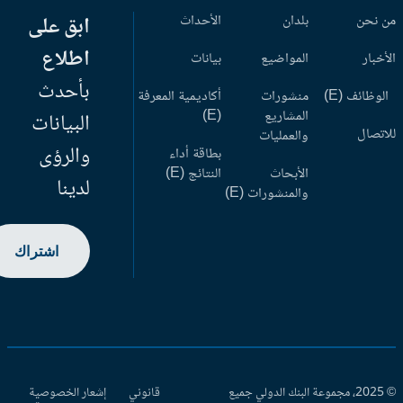
 نحن
بلدان
الأحداث
ابق على
اطلاع
أخبار
المواضيع
بيانات
بأحدث
وظائف (E)
منشورات
أكاديمية المعرفة
المشاريع
(E)
البيانات
اتصال
والعمليات
والرؤى
بطاقة أداء
الأبحاث
النتائج (E)
لدينا
والمنشورات (E)
اشتراك
© 2025، مجموعة البنك الدولي جميع
قانوني
إشعار الخصوصية