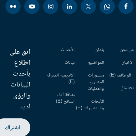
 نحن
بلدان
الأحداث
ابق على
اطلاع
أخبار
المواضيع
بيانات
بأحدث
وظائف (E)
منشورات
أكاديمية المعرفة
المشاريع
(E)
البيانات
اتصال
والعمليات
والرؤى
بطاقة أداء
الأبحاث
النتائج (E)
لدينا
والمنشورات (E)
اشتراك