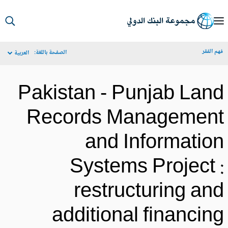
S
Ma
م الفقر
الصفحة باللغة:
العربية
Navigat
Pakistan - Punjab Lan
Records Managemen
and Informatio
Systems Project 
restructuring an
additional financin