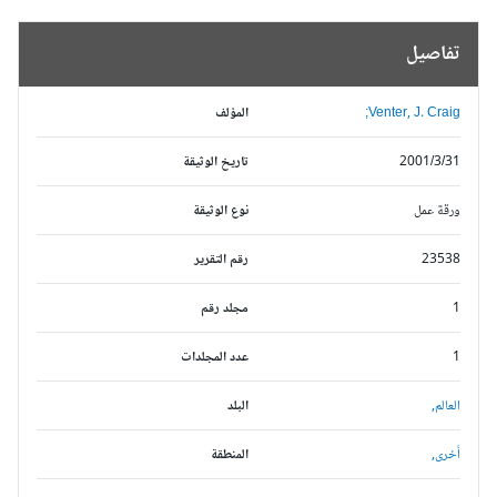
تفاصيل
Venter, J. Craig;
المؤلف
2001/3/31
تاريخ الوثيقة
ورقة عمل
نوع الوثيقة
23538
رقم التقرير
1
مجلد رقم
1
عدد المجلدات
العالم,
البلد
أخرى,
المنطقة