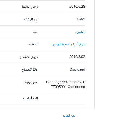
2010/6/28
تاريخ الوثيقة
اتفاقية
نوع الوثيقة
الفلبين,
البلد
شرق آسيا والمحيط الهادئ,
المنطقة
2010/8/02
تاريخ الإفصاح
Disclosed
حالة الافصاح
Grant Agreement for GEF
اسم الوثيقة
TF095991 Conformed
كلمة أساسية
انظر المزيد