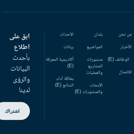
 نحن
بلدان
الأحداث
ابق على
اطلاع
أخبار
المواضيع
بيانات
بأحدث
وظائف (E)
منشورات
أكاديمية المعرفة
المشاريع
(E)
البيانات
اتصال
والعمليات
والرؤى
بطاقة أداء
الأبحاث
النتائج (E)
لدينا
والمنشورات (E)
اشتراك