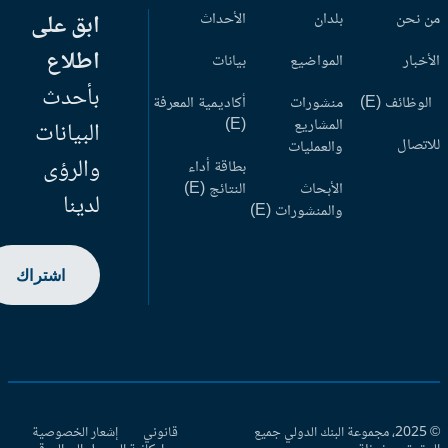
 نحن
بلدان
الأحداث
ابق على
اطلاع
أخبار
المواضيع
بيانات
بأحدث
وظائف (E)
منشورات
أكاديمية المعرفة
المشاريع
(E)
البيانات
اتصال
والعمليات
والرؤى
بطاقة أداء
الأبحاث
النتائج (E)
لدينا
والمنشورات (E)
اشتراك
© 2025، مجموعة البنك الدولي جميع
قانوني
إشعار الخصوصية