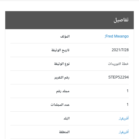
تفاصيل
Fred Mwango;
المؤلف
2021/7/28
تاريخ الوثيقة
خطة التوريدات
نوع الوثيقة
STEP52294
رقم التقرير
1
مجلد رقم
1
عدد المجلدات
أفريقيا,
البلد
أفريقيا,
المنطقة