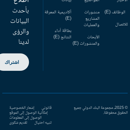
اطلاع
أخبار
المواضيع
بيانات
بأحدث
وظائف (E)
منشورات
أكاديمية المعرفة
المشاريع
(E)
البيانات
اتصال
والعمليات
والرؤى
بطاقة أداء
الأبحاث
النتائج (E)
لدينا
والمنشورات (E)
اشتراك
© 2025، مجموعة البنك الدولي جميع
قانوني
إشعار الخصوصية
حقوق محفوظة.
إمكانية الوصول إلى الموقع
الوصول إلى المعلومات
تنبيه احتيال
تقديم شكوى