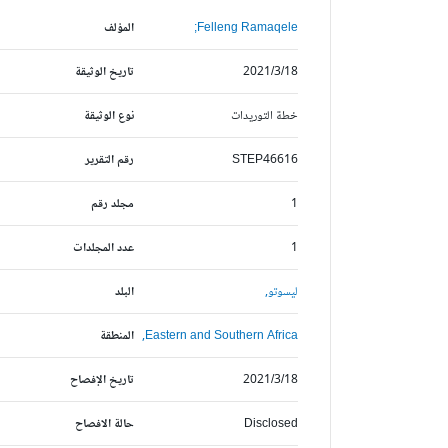
Felleng Ramaqele;
المؤلف
2021/3/18
تاريخ الوثيقة
خطة التوريدات
نوع الوثيقة
STEP46616
رقم التقرير
1
مجلد رقم
1
عدد المجلدات
ليسوتو,
البلد
Eastern and Southern Africa,
المنطقة
2021/3/18
تاريخ الإفصاح
Disclosed
حالة الافصاح