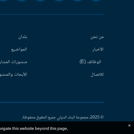
من نحن
بلدان
الأخبار
المواضيع
الوظائف (E)
منشورات المشاري
للاتصال
الأبحاث والمنشور
© 2025، مجموعة البنك الدولي جميع الحقوق محفوظة.
×
avigate this website beyond this page,