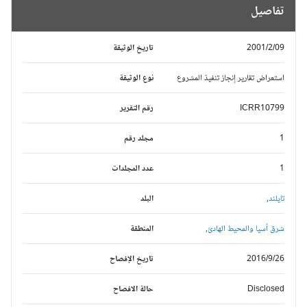
تفاصيل
2001/2/09
تاريخ الوثيقة
استعراض تقارير إنجاز تنفيذ المشروع
نوع الوثيقة
ICRR10799
رقم التقرير
1
مجلد رقم
1
عدد المجلدات
تايلند,
البلد
شرق آسيا والمحيط الهادئ,
المنطقة
2016/9/26
تاريخ الإفصاح
Disclosed
حالة الافصاح