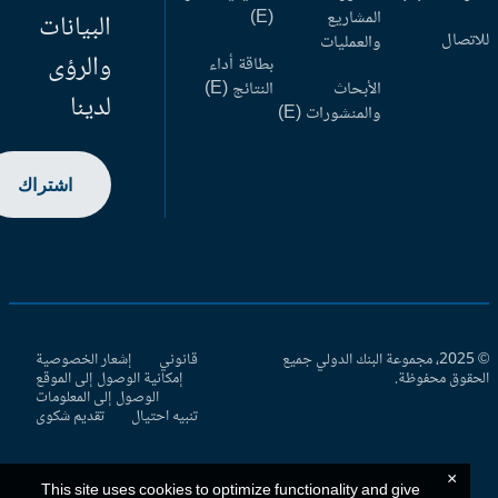
المشاريع
(E)
البيانات
اتصال
والعمليات
والرؤى
بطاقة أداء
الأبحاث
النتائج (E)
لدينا
والمنشورات (E)
اشتراك
© 2025، مجموعة البنك الدولي جميع
قانوني
إشعار الخصوصية
حقوق محفوظة.
إمكانية الوصول إلى الموقع
الوصول إلى المعلومات
تنبيه احتيال
تقديم شكوى
×
This site uses cookies to optimize functionality and give