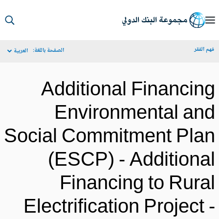
S
Ma
م الفقر
الصفحة باللغة:
العربية
Navigat
Additional Financin
Environmental an
Social Commitment Pla
(ESCP) - Additiona
Financing to Rura
Electrification Project 