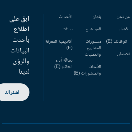
 نحن
بلدان
الأحداث
ابق على
اطلاع
أخبار
المواضيع
بيانات
بأحدث
وظائف (E)
منشورات
أكاديمية المعرفة
المشاريع
(E)
البيانات
اتصال
والعمليات
والرؤى
بطاقة أداء
الأبحاث
النتائج (E)
لدينا
والمنشورات (E)
اشتراك