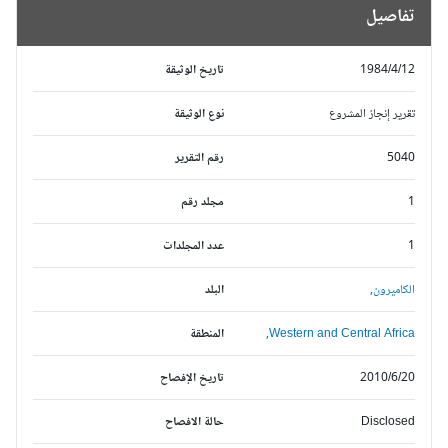
تفاصيل
1984/4/12
تاريخ الوثيقة
تقرير إنجاز المشروع
نوع الوثيقة
5040
رقم التقرير
1
مجلد رقم
1
عدد المجلدات
الكاميرون,
البلد
Western and Central Africa,
المنطقة
2010/6/20
تاريخ الإفصاح
Disclosed
حالة الافصاح