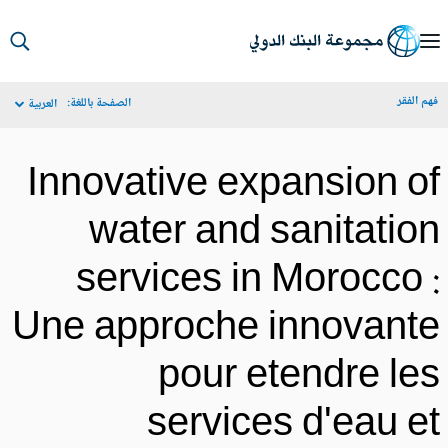
S
Ma
م الفقر
الصفحة باللغة:
العربية
Navigat
Innovative expansion o
water and sanitatio
services in Morocco 
Une approche innovant
pour etendre le
services d'eau e