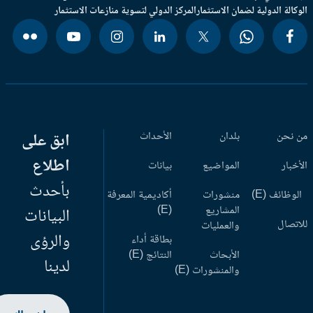
وكالة الدولية لضمان الاستثمار
المركز الدولي لتسوية منازعات الاستثمار
 نحن
بلدان
الأحداث
ابق على
اطلاع
أخبار
المواضيع
بيانات
بأحدث
وظائف (E)
منشورات
أكاديمية المعرفة
المشاريع
(E)
البيانات
اتصال
والعمليات
والرؤى
بطاقة أداء
الأبحاث
النتائج (E)
لدينا
والمنشورات (E)